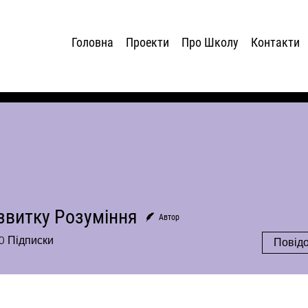
Головна
Проекти
Про Школу
Контакти
звитку Розуміння
Автор
0
Підписки
Повід
ості форуму