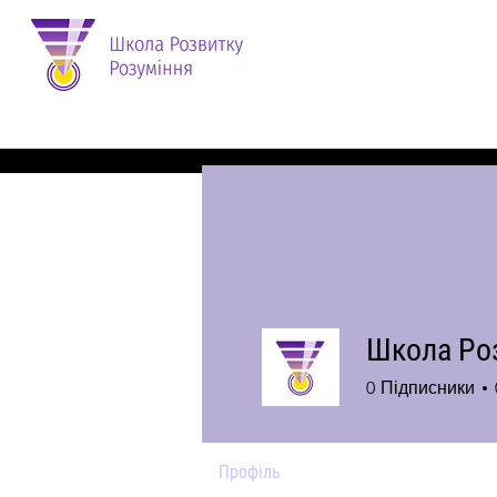
Школа Ро
0
Підписники
Профіль
Коментарі форуму
П