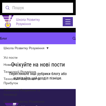
Блог
Школа Розвитку Розуміння
Усі пости
Очікуйте на нові пости
Новини
Технології Розуміння
Перегляньте інші рубрики блогу або
відвідайте цей розділ пізніше.
Технології Розуміння та
Прибуток
Технології Розуміння та
Інновації
Школа Розвитку Розуміння