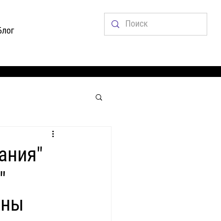
Блог
ания"
"
ены