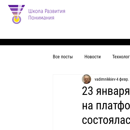
Все посты
Новости
Техноло
vadimnikkiev
4 февр. 
Технологии Понимания и Иннова
23 январ
на платфо
состоялас