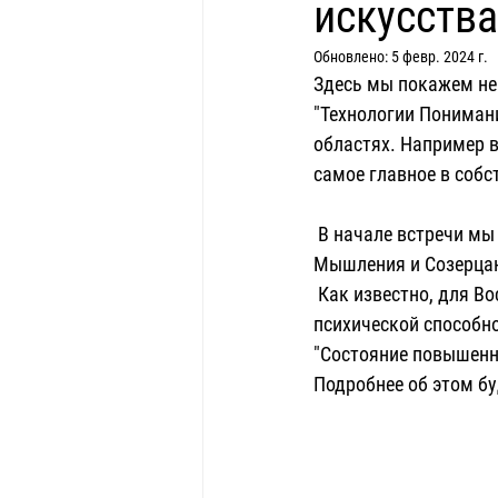
искусства
Обновлено:
5 февр. 2024 г.
Здесь мы покажем не
"Технологии Понимани
областях. Например в
самое главное в собс
 В начале встречи мы остановились на различии между "обычным" способом Восприятия и 
Мышления и Созерца
 Как известно, для Восприятия и Понимания искусства (и не только его) без созерцательной 
психической способно
"Cостояние повышенн
Подробнее об этом бу